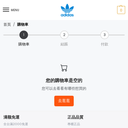
0
MENU
購物車
首頁
1
2
3
購物車
結賬
付款
您的購物車是空的
您可以去看看有哪些想買的
去逛逛
满额免運
正品品質
全台滿2000免運
專櫃正品