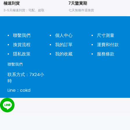
極速到貨
7天鑒賞期
3-5天極速到貨：宅配、超取
七天無條件退換貨
▪
聯繫我們
▪
個人中心
▪
尺寸測量
▪
換貨流程
▪
我的訂單
▪
運費和付款
▪
隱私政策
▪
我的收藏
▪
服務條款
聯繫我們
联系方式：7X24小
時
Line：cokd