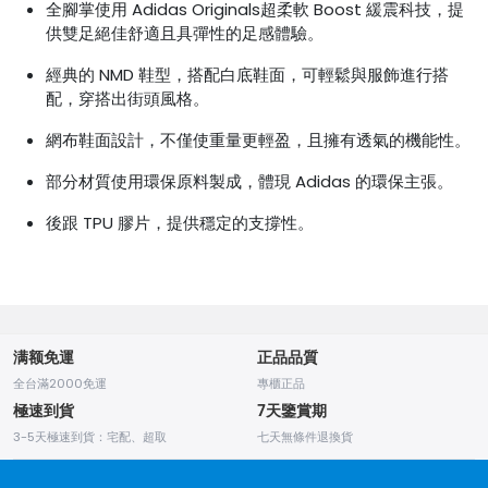
全腳掌使用 Adidas Originals超柔軟 Boost 緩震科技，提
供雙足絕佳舒適且具彈性的足感體驗。
經典的 NMD 鞋型，搭配白底鞋面，可輕鬆與服飾進行搭
配，穿搭出街頭風格。
網布鞋面設計，不僅使重量更輕盈，且擁有透氣的機能性。
部分材質使用環保原料製成，體現 Adidas 的環保主張。
後跟 TPU 膠片，提供穩定的支撐性。
满额免運
正品品質
全台滿2000免運
專櫃正品
極速到貨
7天鑒賞期
3-5天極速到貨：宅配、超取
七天無條件退換貨