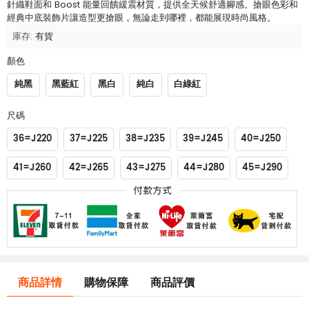
針織鞋面和 Boost 能量回饋緩震材質，提供全天候舒適腳感。搶眼色彩和
經典中底裝飾片讓造型更搶眼，無論走到哪裡，都能展現時尚風格。
庫存:
有貨
顏色
純黑
黑藍紅
黑白
純白
白綠紅
尺碼
36=J220
37=J225
38=J235
39=J245
40=J250
41=J260
42=J265
43=J275
44=J280
45=J290
商品詳情
購物保障
商品評價