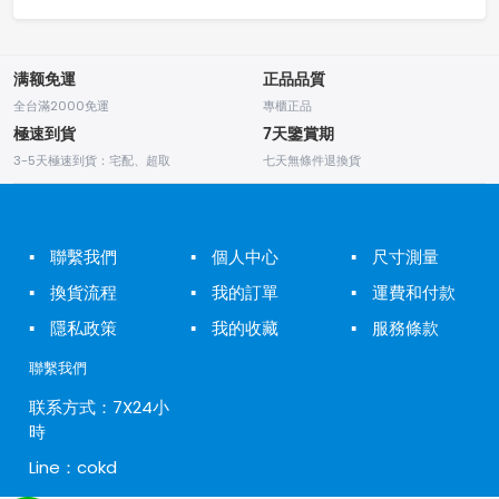
满额免運
正品品質
全台滿2000免運
專櫃正品
極速到貨
7天鑒賞期
3-5天極速到貨：宅配、超取
七天無條件退換貨
▪
聯繫我們
▪
個人中心
▪
尺寸測量
▪
換貨流程
▪
我的訂單
▪
運費和付款
▪
隱私政策
▪
我的收藏
▪
服務條款
聯繫我們
联系方式：7X24小
時
Line：cokd